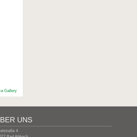
a Gallery
BER UNS
selstraße 4
077 Bad Abbach