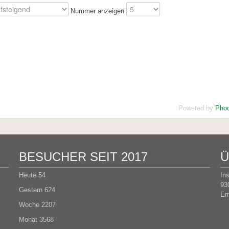
Nummer anzeigen
Powered by
Phoc
BESUCHER SEIT 2017
Ü
Heute
54
In
93
Gestern
624
Em
Woche
2207
Monat
3568