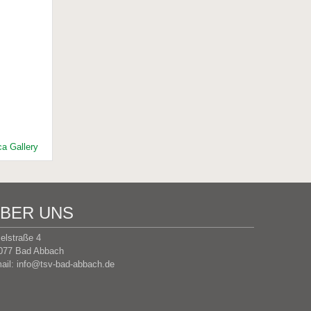
a Gallery
BER UNS
selstraße 4
077 Bad Abbach
ail:
info@tsv-bad-abbach.de