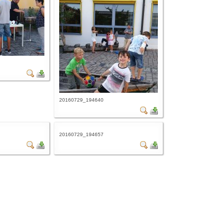
20160729_194640
20160729_194657