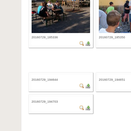
20160729_185336
20160729_185350
20160729_194644
20160729_194651
20160729_194703