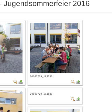
- Jugendsommerfeier 2016
20160729_185332
20160729_194630